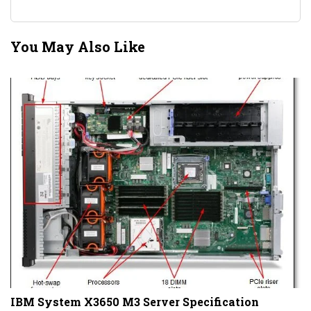
You May Also Like
D
T
IBM System X3650 M3 Server Specification