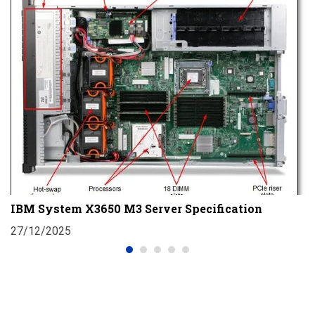
D
T
IBM System X3650 M3 Server Specification
2
27/12/2025