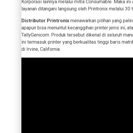
Korporasi lainnya melalui mitra Consumable. Maka ini 
layanan ditangani langsung oleh Printronix melalui 30 
Distributor Printronix
menawarkan pilihan yang palin
apapun bisa menuntut kecanggihan printer jenis ini, a
TallyGenicom. Produk tersebut dikenal di seluruh manuf
ini termasuk printer yang berkualitas tinggi baris mat
di Irvine, California.