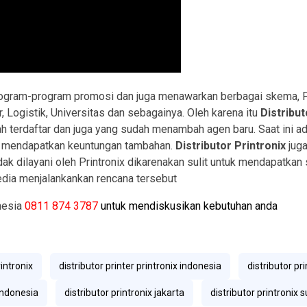
ram-program promosi dan juga menawarkan berbagai skema, Prin
 Logistik, Universitas dan sebagainya. Oleh karena itu
Distribut
 terdaftar dan juga yang sudah menambah agen baru. Saat ini a
n mendapatkan keuntungan tambahan.
Distributor Printronix
juga
idak dilayani oleh Printronix dikarenakan sulit untuk mendapatkan 
dia menjalankankan rencana tersebut
nesia
0811 874 3787
untuk mendiskusikan kebutuhan anda
rintronix
distributor printer printronix indonesia
distributor pr
 indonesia
distributor printronix jakarta
distributor printronix 