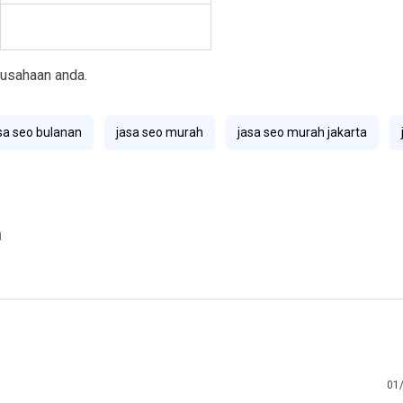
rusahaan anda.
sa seo bulanan
jasa seo murah
jasa seo murah jakarta
01