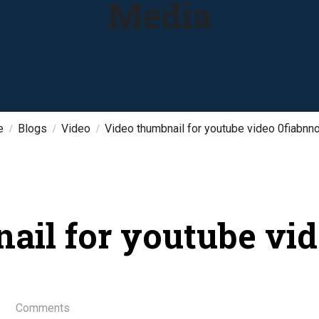
Media
e
Blogs
Video
Video thumbnail for youtube video 0fiabnn
ail for youtube vi
Comments