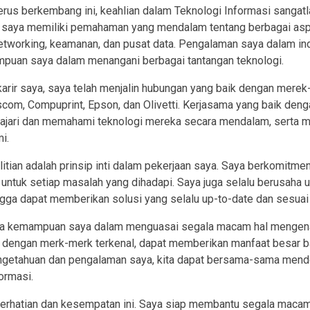
erus berkembang ini, keahlian dalam Teknologi Informasi sangat
aya memiliki pemahaman yang mendalam tentang berbagai aspek 
 networking, keamanan, dan pusat data. Pengalaman saya dalam in
uan saya dalam menangani berbagai tantangan teknologi.
karir saya, saya telah menjalin hubungan yang baik dengan merek
Dascom, Compuprint, Epson, dan Olivetti. Kerjasama yang baik de
jari dan memahami teknologi mereka secara mendalam, serta me
i.
litian adalah prinsip inti dalam pekerjaan saya. Saya berkomitm
n untuk setiap masalah yang dihadapi. Saya juga selalu berusaha
hingga dapat memberikan solusi yang selalu up-to-date dan sesua
a kemampuan saya dalam menguasai segala macam hal mengenai 
in dengan merk-merk terkenal, dapat memberikan manfaat besar 
ngetahuan dan pengalaman saya, kita dapat bersama-sama men
ormasi.
perhatian dan kesempatan ini. Saya siap membantu segala macam