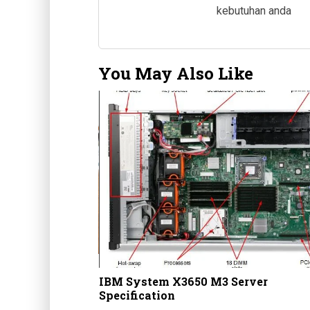
kebutuhan anda
You May Also Like
an 3 Loket Di
imantan Selatan
IBM System X3650 M3 Server
Specification