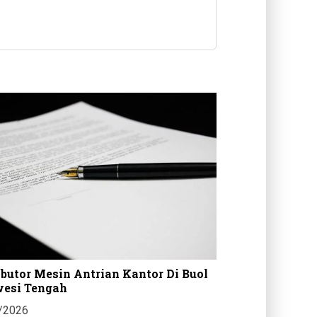
ibutor Mesin Antrian Kantor Di Buol
Harga Casing Me
wesi Tengah
Gorontalo Selata
/2026
29/07/2026