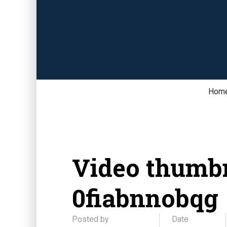
Hom
Video thumbn
0fiabnnobqg
Posted by
Date