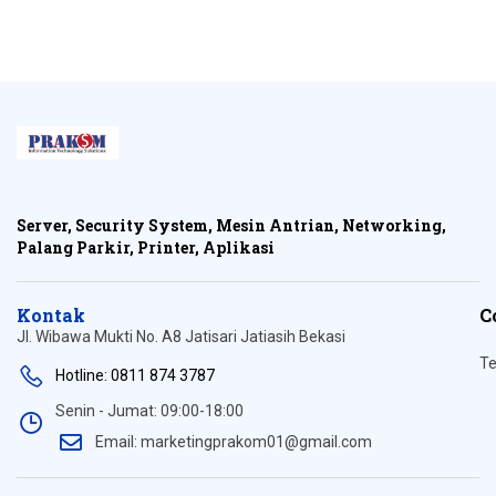
Server, Security System, Mesin Antrian, Networking,
Palang Parkir, Printer, Aplikasi
Kontak
C
Jl. Wibawa Mukti No. A8 Jatisari Jatiasih Bekasi
Te
Hotline: 0811 874 3787
Senin - Jumat: 09:00-18:00
Email: marketingprakom01@gmail.com