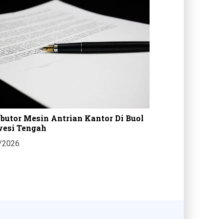
ibutor Mesin Antrian Kantor Di Buol
Harga Casing Me
wesi Tengah
Gorontalo Selata
/2026
29/07/2026