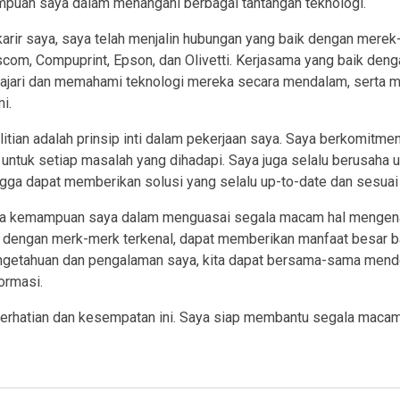
uan saya dalam menangani berbagai tantangan teknologi.
karir saya, saya telah menjalin hubungan yang baik dengan merek
Dascom, Compuprint, Epson, dan Olivetti. Kerjasama yang baik de
jari dan memahami teknologi mereka secara mendalam, serta me
i.
litian adalah prinsip inti dalam pekerjaan saya. Saya berkomitm
n untuk setiap masalah yang dihadapi. Saya juga selalu berusaha
hingga dapat memberikan solusi yang selalu up-to-date dan sesua
a kemampuan saya dalam menguasai segala macam hal mengenai 
in dengan merk-merk terkenal, dapat memberikan manfaat besar 
ngetahuan dan pengalaman saya, kita dapat bersama-sama men
ormasi.
perhatian dan kesempatan ini. Saya siap membantu segala macam