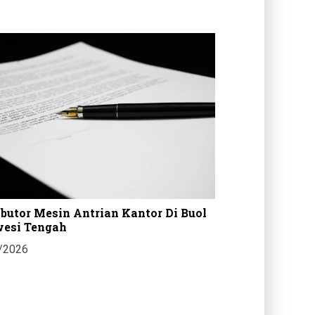
ibutor Mesin Antrian Kantor Di Buol
Harga Casing Me
wesi Tengah
Gorontalo Selata
/2026
29/07/2026