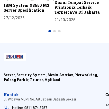
Disini Tempat Service
D
IBM System X3650 M3
u
Printronix Terbaik
A
Server Specification
Terpercaya Di Jakarta
S
27/12/2025
21/10/2025
2
Server, Security System, Mesin Antrian, Networking,
Palang Parkir, Printer, Aplikasi
Kontak
C
Jl. Wibawa Mukti No. A8 Jatisari Jatiasih Bekasi
Te
Hotline: 0811 874 3787