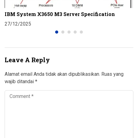
D
T
IBM System X3650 M3 Server Specification
2
27/12/2025
Leave A Reply
Alamat email Anda tidak akan dipublikasikan.
Ruas yang
wajib ditandai
*