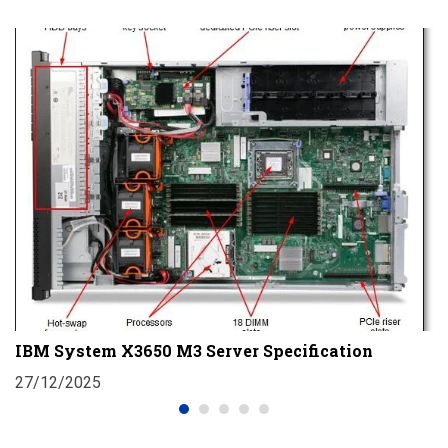
D
T
IBM System X3650 M3 Server Specification
2
27/12/2025