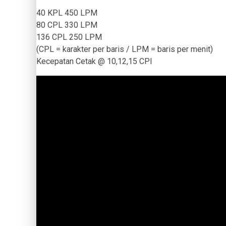
40 KPL 450 LPM
80 CPL 330 LPM
136 CPL 250 LPM
(CPL = karakter per baris / LPM = baris per menit)
Kecepatan Cetak @ 10,12,15 CPI