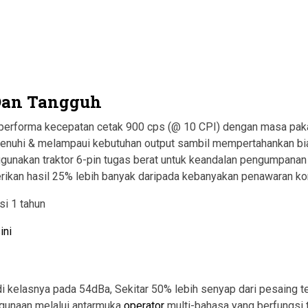
 Dan Tangguh
 performa kecepatan cetak 900 cps (@ 10 CPI) dengan masa pakai
nuhi & melampaui kebutuhan output sambil mempertahankan biaya
nakan traktor 6-pin tugas berat untuk keandalan pengumpanan f
rikan hasil 25% lebih banyak daripada kebanyakan penawaran kom
si 1 tahun
ini
 di kelasnya pada 54dBa, Sekitar 50% lebih senyap dari pesaing
gunaan melalui antarmuka
operator
multi-bahasa yang berfungsi 