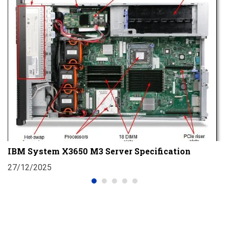
D
T
IBM System X3650 M3 Server Specification
2
27/12/2025