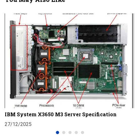
D
T
IBM System X3650 M3 Server Specification
2
27/12/2025