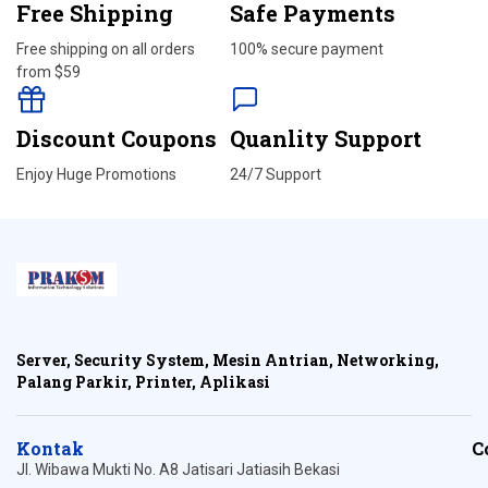
Free Shipping
Safe Payments
Free shipping on all orders
100% secure payment
from $59
Discount Coupons
Quanlity Support
Enjoy Huge Promotions
24/7 Support
Server, Security System, Mesin Antrian, Networking,
Palang Parkir, Printer, Aplikasi
Kontak
C
Jl. Wibawa Mukti No. A8 Jatisari Jatiasih Bekasi